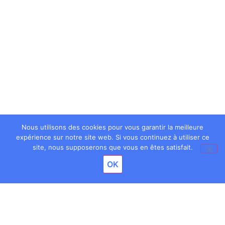
Nous utilisons des cookies pour vous garantir la meilleure
expérience sur notre site web. Si vous continuez à utiliser ce
site, nous supposerons que vous en êtes satisfait.
OK
Facebook
X
LinkedIn