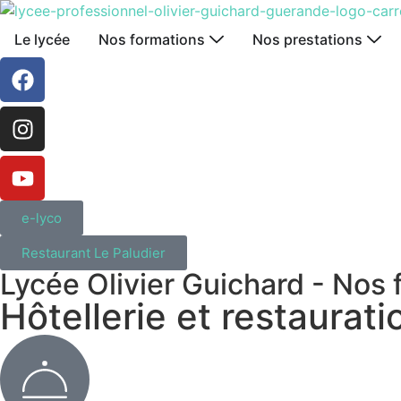
Le lycée
Nos formations
Nos prestations
e-lyco
Restaurant Le Paludier
Lycée Olivier Guichard - Nos 
Hôtellerie et restaurati