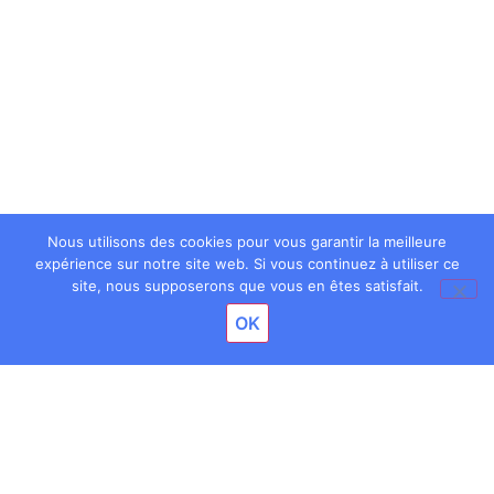
Nous utilisons des cookies pour vous garantir la meilleure
expérience sur notre site web. Si vous continuez à utiliser ce
site, nous supposerons que vous en êtes satisfait.
OK
Facebook
X
LinkedIn
Email