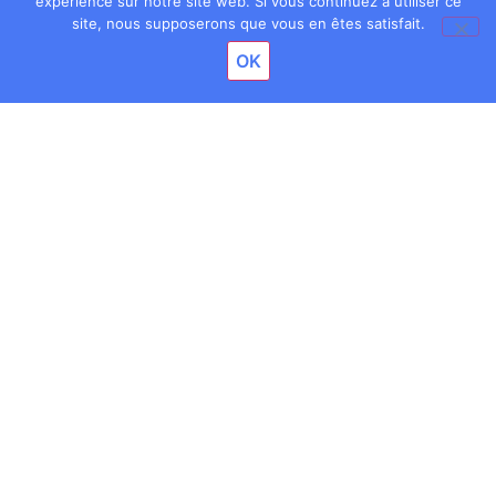
expérience sur notre site web. Si vous continuez à utiliser ce
Email
site, nous supposerons que vous en êtes satisfait.
OK
Plus d'Actualités
Toutes les actus
25
2
05
0